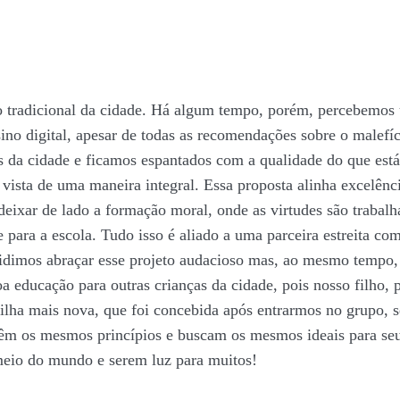
 tradicional da cidade. Há algum tempo, porém, percebemos 
sino digital, apesar de todas as recomendações sobre o malefíc
las da cidade e ficamos espantados com a qualidade do que es
vista de uma maneira integral. Essa proposta alinha excelên
eixar de lado a formação moral, onde as virtudes são trabalha
e para a escola. Tudo isso é aliado a uma parceira estreita c
ecidimos abraçar esse projeto audacioso mas, ao mesmo tempo,
educação para outras crianças da cidade, pois nosso filho, p
ilha mais nova, que foi concebida após entrarmos no grupo, 
êm os mesmos princípios e buscam os mesmos ideais para seu
o meio do mundo e serem luz para muitos!